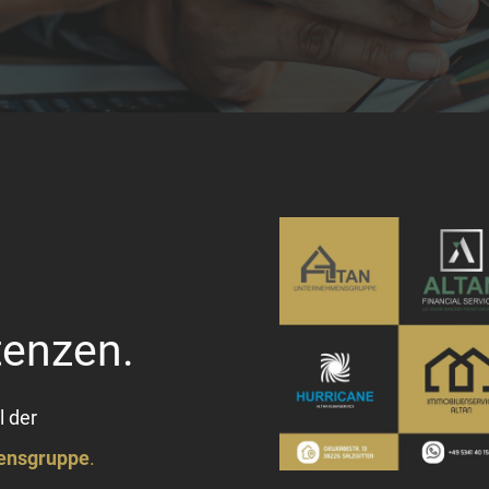
tenzen.
il der
mensgruppe
.